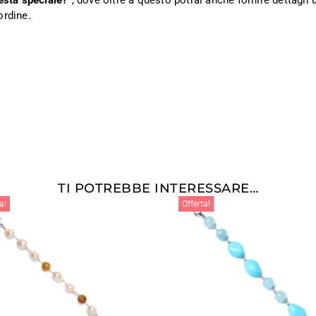
esta speciale?”
, dove oltre a questo potrai anche fornire dettagli ut
ordine.
TI POTREBBE INTERESSARE…
a!
Offerta!