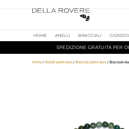
HOME
ANELLI
BRACCIALI
CIONDO
SPEDIZIONE GRATUITA PER O
Home
/
Gioielli pietre dure
/
Bracciali pietre dure
/ Bracciale el