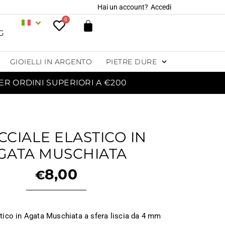
Hai un account?
Accedi
0
G
GIOIELLI IN ARGENTO
PIETRE DURE
ER ORDINI SUPERIORI A €200
CCIALE ELASTICO IN
GATA MUSCHIATA
8,00
€
stico in Agata Muschiata a sfera liscia da 4 mm