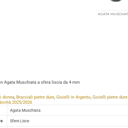
AGATA MUSCHIA
 in Agata Muschiata a sfera liscia da 4 mm
li donna
,
Bracciali pietre dure
,
Gioielli in Argento
,
Gioielli pietre dure
Novità 2025/2026
Agata Muschiata
re
Sfere Lisce