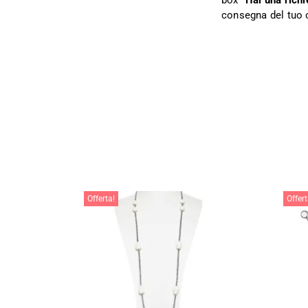
box
“Hai una richi
consegna del tuo 
Offerta!
Offert