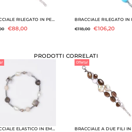
BRACCIALE RILEGATO IN PERLE E QUARZO EMATOIDE GIALLO
€
88,00
€
106,20
00
€
118,00
PRODOTTI CORRELATI
a!
Offerta!
BRACCIALE ELASTICO IN EMATITE, AGATA BOTSWANA , QUARZO ROSA E PERLE