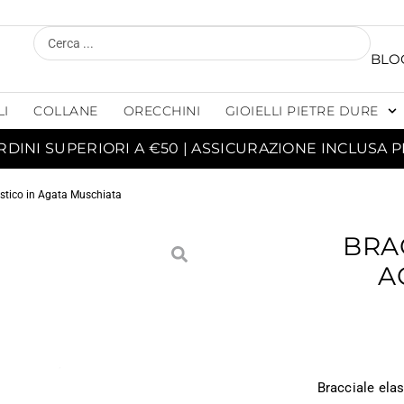
BLO
LI
COLLANE
ORECCHINI
GIOIELLI PIETRE DURE
RDINI SUPERIORI A €50 | ASSICURAZIONE INCLUSA P
astico in Agata Muschiata
BRA
A
Bracciale ela