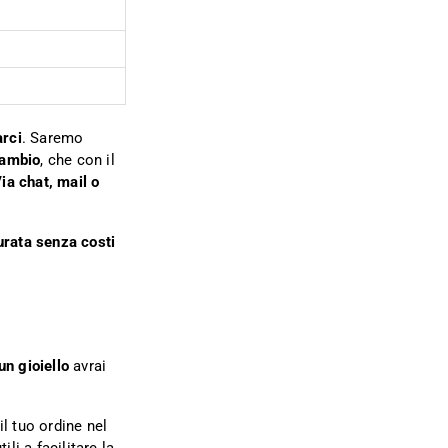
arci
. Saremo
cambio
, che con il
ia chat, mail o
urata senza costi
un gioiello
avrai
l tuo ordine nel