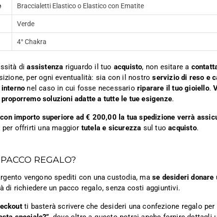
e
Braccialetti Elastico o Elastico con Ematite
Verde
4° Chakra
ssità di
assistenza
riguardo il tuo
acquisto
, non esitare a
contatt
sizione, per ogni eventualità: sia con il nostro
servizio di reso e 
 interno
nel caso in cui fosse necessario
riparare il tuo gioiello
.
V
 proporremo soluzioni adatte a tutte le tue esigenze
.
ni con importo superiore ad € 200,00 la tua spedizione verrà assic
 per offrirti una maggior
tutela e sicurezza
sul tuo
acquisto
.
 PACCO REGALO?
n argento vengono spediti con una custodia, ma
se desideri donare 
tà di richiedere un pacco regalo, senza costi aggiuntivi.
heckout
ti basterà scrivere che desideri una confezione regalo per i