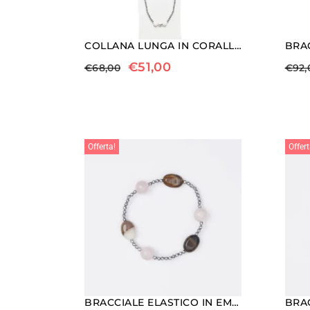
COLLANA LUNGA IN CORALLO BIANCO ED EMATITE RODIATA
€
51,00
€
68,00
€
92,
Offerta!
Offert
BRACCIALE ELASTICO IN EMATITE, QUARZO ROSA ED AGATA INDIANA