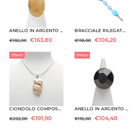
ANELLO IN ARGENTO CON QUARZO RUTILATO
BRACCIALE RILEGATO IN PASTA DI TURCHESE ED ACQUAMARINA
€
163,80
€
106,20
€
182,00
€
118,00
Offerta!
Offerta!
CIONDOLO COMPOSTO IN PERLA E CORALLO FOSSILE CON ARGENTO
ANELLO IN ARGENTO CON AGATA NERA
€
191,90
€
104,40
€
202,00
€
116,00