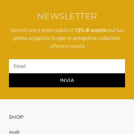
NEWSLETTER
Iscriviti ora e ricevi subito il
10% di sconto
sul tuo
primo acquisto! Scopri in anteprima collezioni,
offerte e novità
INVIA
SHOP
Anelli