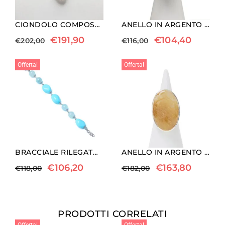
CIONDOLO COMPOSTO IN PERLA E CORALLO FOSSILE CON ARGENTO
ANELLO IN ARGENTO CON AGATA NERA
€
191,90
€
104,40
€
202,00
€
116,00
Offerta!
Offerta!
BRACCIALE RILEGATO IN PASTA DI TURCHESE ED ACQUAMARINA
ANELLO IN ARGENTO CON QUARZO RUTILATO
€
106,20
€
163,80
€
118,00
€
182,00
PRODOTTI CORRELATI