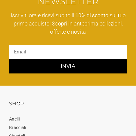
NEWSLETTER
Iscriviti ora e ricevi subito il
10% di sconto
sul tuo
primo acquisto! Scopri in anteprima collezioni,
offerte e novità
INVIA
SHOP
Anelli
Bracciali
Ciondoli