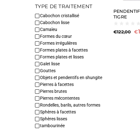
TYPE DE TRAITEMENT
PENDENTIF
Cabochon cristallisé
TIGRE
Cabochon lisse
Camaïeu
€
€
122,00
Formes du cœur
Formes irrégulières
Formes plates à facettes
Formes plates et lisses
Galet lisse
Gouttes
Objets et pendentifs en shungite
Pierres à facettes
Pierres brutes
Pierres mécontentes
Rondelles, barils, autres formes
Sphères à facettes
Sphères lisses
tambourinée