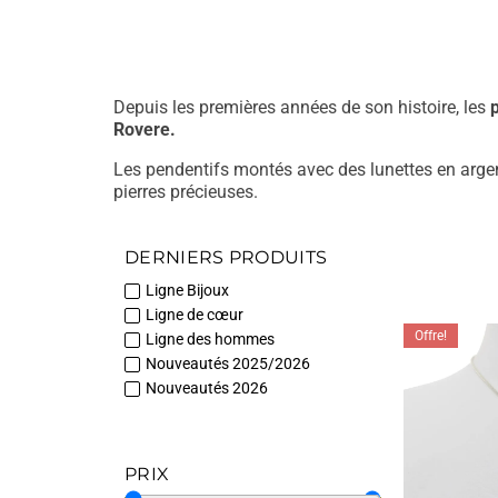
Depuis les premières années de son histoire, les
Rovere.
Les pendentifs montés avec des lunettes en argen
pierres précieuses.
Ces pendentifs en pierre semi-précieuse, dével
véritable marque de fabrique, un héritage que De
DERNIERS PRODUITS
avec de nouvelles pierres et de nouveaux minérau
Ligne Bijoux
Ligne de cœur
Outre les pendentifs en argent ornés de pierres
précieuses profilées, en alliage exclusif plaqué rho
Offre!
Ligne des hommes
dentelées directement sur la pierre, ce qui confèr
Nouveautés 2025/2026
Nouveautés 2026
Avec ce type de traitement, on peut trouver les p
l’Améthyste ou l’Agate noire. Et c’est précisément 
plus haut point, car elle est capable de donner 
canonique, certes élégante, mais moins audacieu
PRIX