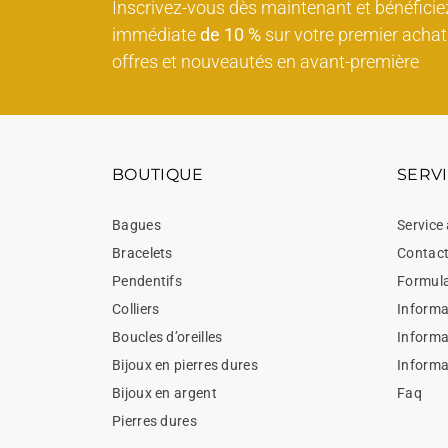
Inscrivez-vous dès maintenant et bénéficie
immédiate
de 10 %
sur votre premier achat 
offres et nouveautés en avant-première
BOUTIQUE
SERVI
Bagues
Service 
Bracelets
Contac
Pendentifs
Formula
Colliers
Informat
Boucles d’oreilles
Informa
Bijoux en pierres dures
Informa
Bijoux en argent
Faq
Pierres dures