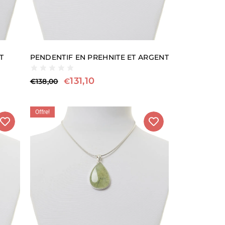
T
PENDENTIF EN PREHNITE ET ARGENT
131,10
€
€
138,00
Offre!