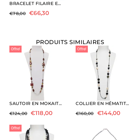
BRACELET FILAIRE EN JYANITE ET HÉMATITE RHODIÉE
€
66,30
€
78,00
PRODUITS SIMILAIRES
Offre!
Offre!
SAUTOIR EN MOKAITE ET HÉMATITE
COLLIER EN HÉMATITE, AGATE NOIRE, OBSIDIENNE ET PERLES
€
118,00
€
144,00
€
124,00
€
160,00
Offre!