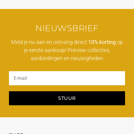
NIEUWSBRIEF
Meld je nu aan en ontvang direct
10% korting
op
je eerste aankoop! Preview collecties,
aanbiedingen en nieuwigheden
STUUR