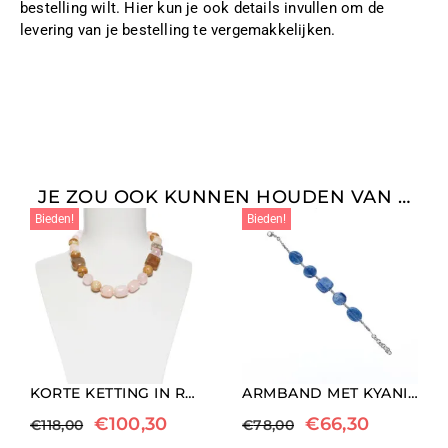
bestelling wilt. Hier kun je ook details invullen om de
levering van je bestelling te vergemakkelijken.
JE ZOU OOK KUNNEN HOUDEN VAN …
Bieden!
Bieden!
KORTE KETTING IN ROZENKWARTS EN LANDSCHAPS JASPIS
ARMBAND MET KYANIET EN GERHODINEERDE HEMATIET AAN HET DRAAD
€
100,30
€
66,30
€
118,00
€
78,00