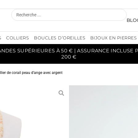
BLO
S
COLLIERS
BOUCLES D’OREILLES
BIJOUX EN PIERRES
ANDES SUPÉRIEURES À 50 € | ASSURANCE INCLUSE
200 €
llier de corail peau d’ange avec argent
COLL
D’