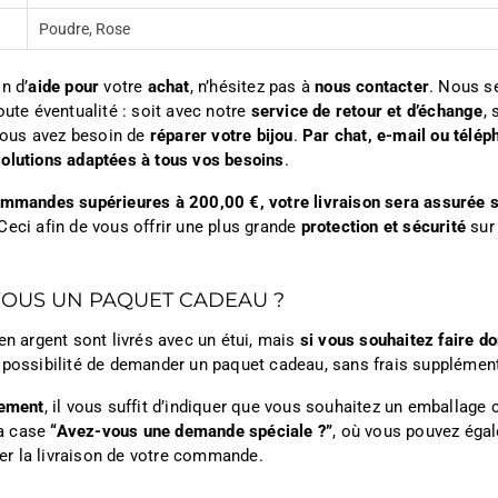
Poudre, Rose
n d’
aide pour
votre
achat
, n’hésitez pas à
nous contacter
. Nous s
oute éventualité : soit avec notre
service de retour et d’échange
, 
ous avez besoin de
réparer votre bijou
.
Par chat, e-mail ou télép
olutions adaptées à tous vos besoins
.
ommandes supérieures à 200,00 €, votre livraison sera assurée s
Ceci afin de vous offrir une plus grande
protection et sécurité
sur
VOUS UN PAQUET CADEAU ?
en argent sont livrés avec un étui, mais
si vous souhaitez faire do
 possibilité de demander un paquet cadeau, sans frais supplément
iement
, il vous suffit d’indiquer que vous souhaitez un emballage
a case
“Avez-vous une demande spéciale ?”
, où vous pouvez égal
iter la livraison de votre commande.