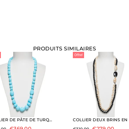
PRODUITS SIMILAIRES
Offre!
COLLIER DE PÂTE DE TURQUOISE AVEC FERMETURE EN ARGENT
€
369,00
€
279,00
,00
€
310,00