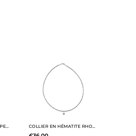
COLLIER DEUX BRINS EN PERLES ET OBSIDIENNE D’OR
COLLIER EN HÉMATITE RHODIÉE AVEC CHARM EN FORME DE CŒUR (LONGUEUR COURTE).
€
36,00