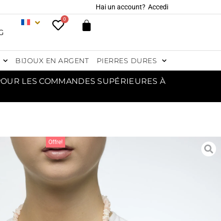
Hai un account?
Accedi
0
G
BIJOUX EN ARGENT
PIERRES DURES
 POUR LES COMMANDES SUPÉRIEURES À
Offre!
IER DE CORAIL PEAU
ANGE AVEC ARGENT
186,00
€
196,00
€