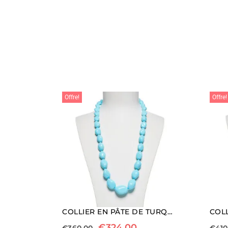
Offre!
Offre!
COLLIER EN PÂTE DE TURQUOISE AVEC FERMETURE EN ARGENT
€
324,00
€
360,00
€
410