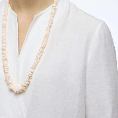
en corail peau d’ange avec des éclats irréguliers.
en argent 925‰ rhodié. Fabriqué en Italie.
Longueur : 70 cm
En stock
AJOUTER
ACHETER
PROPRIÉTÉS DES PIERRES
PARTAGER