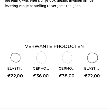
bestelling wilt. Hier kun je ook details invullen om de
levering van je bestelling te vergemakkelijken.
VERWANTE PRODUCTEN
ELASTISCHE HERENARMBAND IN GERHODINEERD EN NATUURLIJK HEMATIET
GERHODINEERD HEMATIET KETTING MET MEDIUM HART BEDELS ELEMENT
GERHODINEERD HEMATIET COLLIER MET LANGE HARTBEDELS
ELASTISCHE HERENARMBAND IN GERHODINEERD EN NATUURLIJK HEMATIET
€
22,00
€
36,00
€
38,00
€
22,00