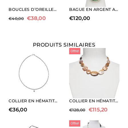
BOUCLES D’OREILLES EN AGATE NOIRE ET PERLES
BAGUE EN ARGENT AVEC CHRYSOPRASE
€
38,00
€
120,00
€
40,00
PRODUITS SIMILAIRES
Offre!
COLLIER EN HÉMATITE RHODIÉE AVEC CHARM EN FORME DE CŒUR (LONGUEUR COURTE).
COLLIER EN HÉMATITE, GROSSULAIRE ET PERLES
€
36,00
€
115,20
€
128,00
Offre!