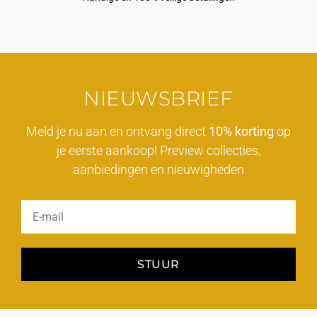
NIEUWSBRIEF
Meld je nu aan en ontvang direct
10% korting
op
je eerste aankoop! Preview collecties,
aanbiedingen en nieuwigheden
STUUR