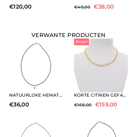
€
120,00
€
38,00
€
40,00
VERWANTE PRODUCTEN
Bieden!
NATUURLIJKE HEMATIET KETTING MET MEDIUM HART BEDELS ELEMENT
KORTE CITRIEN GEFACETTEERDE KETTINGEN
€
36,00
€
159,00
€
168,00