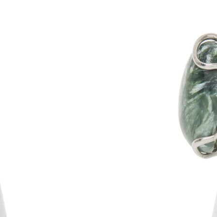
Bague réglable
Ital