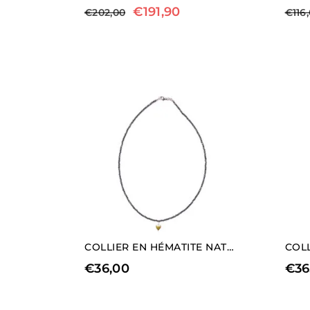
€
191,90
€
202,00
€
116
COLLIER EN HÉMATITE NATURELLE AVEC CHARM EN FORME DE CŒUR (LONGUEUR MOYENNE)
€
36,00
€
36