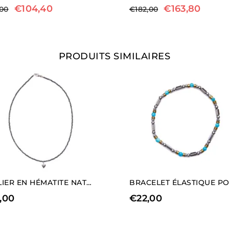
€
104,40
€
163,80
,00
€
182,00
PRODUITS SIMILAIRES
COLLIER EN HÉMATITE NATURELLE AVEC CHARM EN FORME DE CŒUR (LONGUEUR MOYENNE).
,00
€
22,00