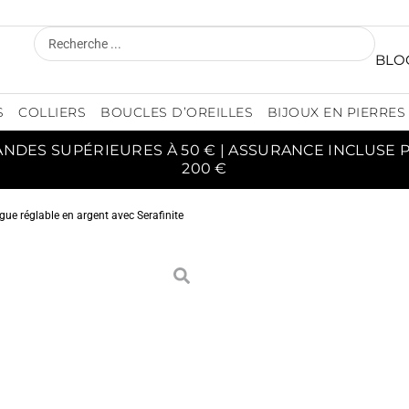
BLO
S
COLLIERS
BOUCLES D’OREILLES
BIJOUX EN PIERRES
ANDES SUPÉRIEURES À 50 € | ASSURANCE INCLUSE
200 €
gue réglable en argent avec Serafinite
BAGUE 
A