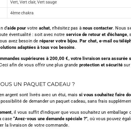
Vert, Vert clair, Vert sauge
4ème chakra
n d’
aide pour
votre
achat
, n’hésitez pas à
nous contacter
. Nous s
oute éventualité : soit avec notre
service de retour et d’échange
, 
ous avez besoin de
réparer votre bijou
.
Par chat, e-mail ou télép
olutions adaptées à tous vos besoins
.
ommandes supérieures à 200,00 €, votre livraison sera assurée s
Ceci afin de vous offrir une plus grande
protection et sécurité
sur
VOUS UN PAQUET CADEAU ?
en argent sont livrés avec un étui, mais
si vous souhaitez faire do
 possibilité de demander un paquet cadeau, sans frais supplément
iement
, il vous suffit d’indiquer que vous souhaitez un emballage
a case
“Avez-vous une demande spéciale ?”
, où vous pouvez égal
iter la livraison de votre commande.