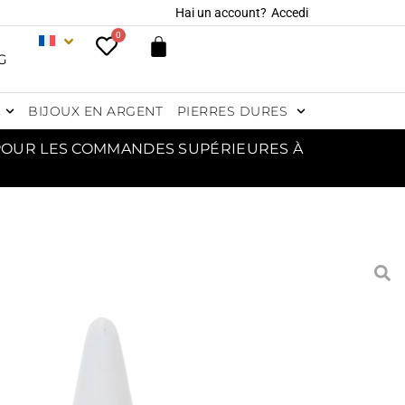
Hai un account?
Accedi
0
G
BIJOUX EN ARGENT
PIERRES DURES
 POUR LES COMMANDES SUPÉRIEURES À
RÉGLABLE EN ARGENT
VEC SERAFINITE
106,00
€