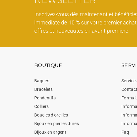
NEWSLETTER
Inscrivez-vous dès maintenant et bénéficie
immédiate
de 10 %
sur votre premier achat 
offres et nouveautés en avant-première
BOUTIQUE
SERVI
Bagues
Service 
Bracelets
Contac
Pendentifs
Formula
Colliers
Informat
Boucles d’oreilles
Informa
Bijoux en pierres dures
Informa
Bijoux en argent
Faq