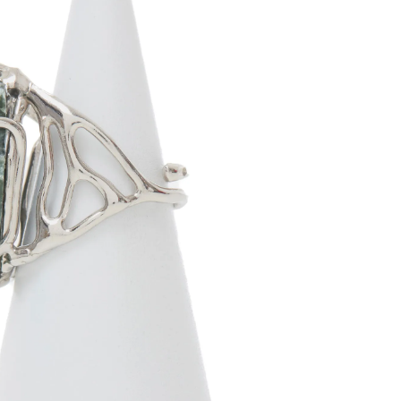
 en argent rhodié 925‰, fabriquée à la main en
ie, avec cabochon lisse en Serafinite.
Taille de la pierre : 2.6cm x 1.8cm
Rupture de stock
PROPRIÉTÉS DES PIERRES
PARTAGER