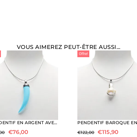
VOUS AIMEREZ PEUT-ÊTRE AUSSI…
Offre!
PENDENTIF EN ARGENT AVEC DÉFENSE EN PÂTE DE TURQUOISE
€
76,00
€
115,90
00
€
122,00