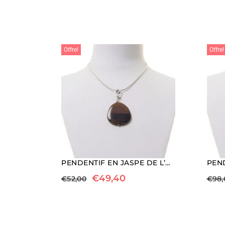
Offre!
Offre!
PENDENTIF EN JASPE DE L’ARRIÈRE-PAYS
€
49,40
€
52,00
€
98,