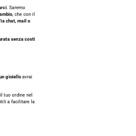
arci
. Saremo
cambio
, che con il
ia chat, mail o
urata senza costi
un gioiello
avrai
l tuo ordine nel
ili a facilitare la