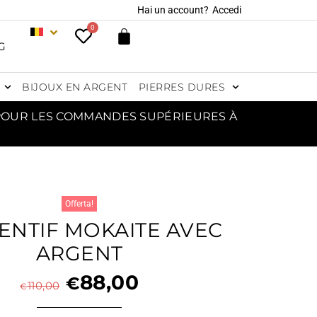
Hai un account?
Accedi
0
G
BIJOUX EN ARGENT
PIERRES DURES
 POUR LES COMMANDES SUPÉRIEURES À
Offerta!
ENTIF MOKAITE AVEC
ARGENT
88,00
€
110,00
€