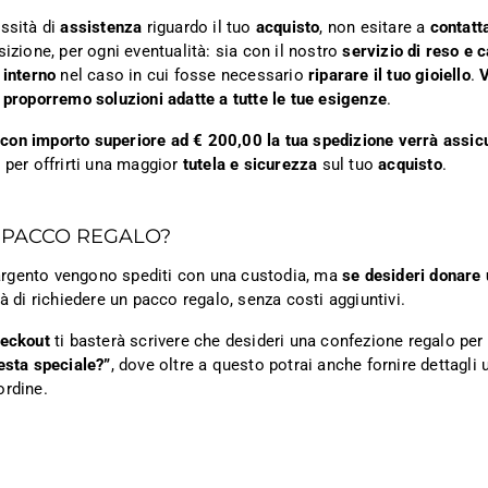
ssità di
assistenza
riguardo il tuo
acquisto
, non esitare a
contatt
sizione, per ogni eventualità: sia con il nostro
servizio di reso e 
 interno
nel caso in cui fosse necessario
riparare il tuo gioiello
.
V
 proporremo soluzioni adatte a tutte le tue esigenze
.
ni con importo superiore ad € 200,00 la tua spedizione verrà assic
 per offrirti una maggior
tutela e sicurezza
sul tuo
acquisto
.
 PACCO REGALO?
n argento vengono spediti con una custodia, ma
se desideri donare 
tà di richiedere un pacco regalo, senza costi aggiuntivi.
heckout
ti basterà scrivere che desideri una confezione regalo per i
esta speciale?”
, dove oltre a questo potrai anche fornire dettagli ut
ordine.