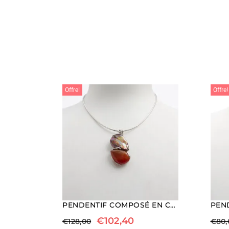
Offre!
Offre!
PENDENTIF COMPOSÉ EN CORNALINE ET PERLE, AVEC ARGENT
€
102,40
€
128,00
€
80,