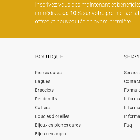
Inscrivez-vous dès maintenant et bénéficie
immédiate
de 10 %
sur votre premier achat 
offres et nouveautés en avant-première
BOUTIQUE
SERVI
Pierres dures
Service 
Bagues
Contac
Bracelets
Formula
Pendentifs
Informat
Colliers
Informa
Boucles d'oreilles
Informa
Bijoux en pierres dures
Faq
Bijoux en argent