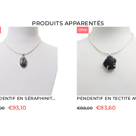
PRODUITS APPARENTÉS
Offre!
PENDENTIF EN SÉRAPHINITE ET ARGENT
€
93,10
€
83,60
00
€
88,00