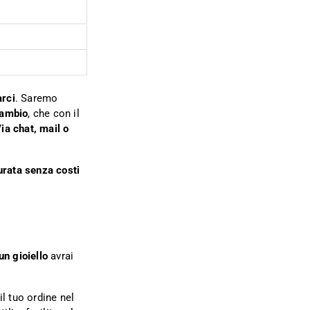
arci
. Saremo
cambio
, che con il
ia chat, mail o
urata senza costi
un gioiello
avrai
l tuo ordine nel