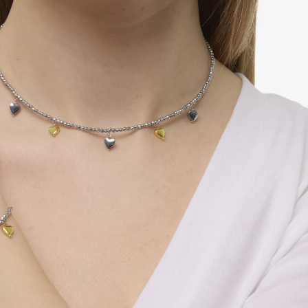
u-cou enfilé en hématite rhodiée avec charms en
en hématite dorée et rhodiée. Fermoir en argent
925‰ rhodié Fabriqué en Italie.
Longueur : 39 cm
En stock
AJOUTER
ACHETER