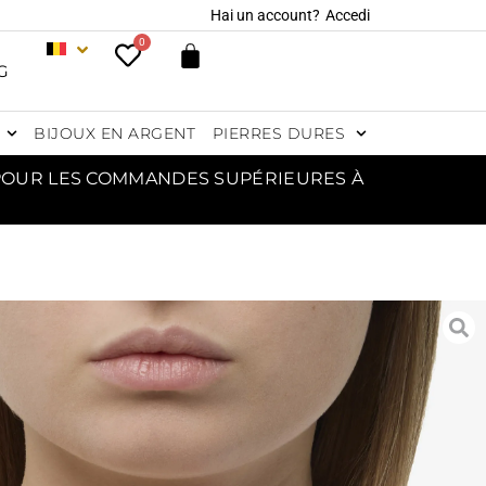
Hai un account?
Accedi
0
G
BIJOUX EN ARGENT
PIERRES DURES
 POUR LES COMMANDES SUPÉRIEURES À
LIER EN HÉMATITE
HODIÉE AVEC DES
ENTS EN FORME DE
COEUR
48,00
€