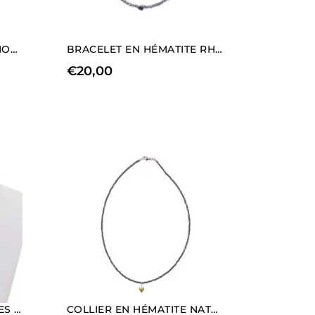
COLLIER EN HÉMATITE RHODIÉE AVEC ÉLÉMENTS EN FORME DE CŒUR
BRACELET EN HÉMATITE RHODIÉE AVEC ÉLÉMENTS EN FORME DE CŒUR.
€
20,00
COLLIER COURT EN PERLES BAROQUES
COLLIER EN HÉMATITE NATURELLE AVEC CHARM EN FORME DE CŒUR (LONGUEUR COURTE)