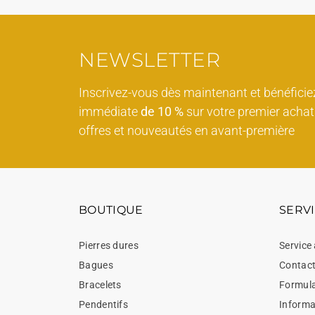
NEWSLETTER
Inscrivez-vous dès maintenant et bénéficie
immédiate
de 10 %
sur votre premier achat 
offres et nouveautés en avant-première
BOUTIQUE
SERVI
Pierres dures
Service 
Bagues
Contac
Bracelets
Formula
Pendentifs
Informat