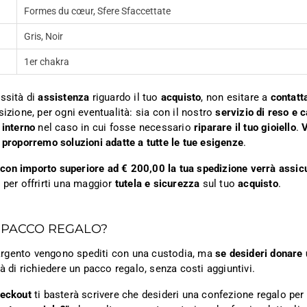
Formes du cœur, Sfere Sfaccettate
Gris, Noir
1er chakra
ssità di
assistenza
riguardo il tuo
acquisto
, non esitare a
contatt
sizione, per ogni eventualità: sia con il nostro
servizio di reso e 
 interno
nel caso in cui fosse necessario
riparare il tuo gioiello
.
V
 proporremo soluzioni adatte a tutte le tue esigenze
.
ni con importo superiore ad € 200,00 la tua spedizione verrà assic
 per offrirti una maggior
tutela e sicurezza
sul tuo
acquisto
.
 PACCO REGALO?
n argento vengono spediti con una custodia, ma
se desideri donare 
tà di richiedere un pacco regalo, senza costi aggiuntivi.
heckout
ti basterà scrivere che desideri una confezione regalo per i