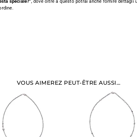
esta speciale?”
, dove oltre a questo potrai anche fornire dettagli ut
ordine.
VOUS AIMEREZ PEUT-ÊTRE AUSSI…