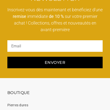
Inscrivez-vous dès maintenant et bénéficiez d'une
remise
immédiate
de 10 %
sur votre premier
achat ! Collections, offres et nouveautés en
avant-première
ENVOYER
BOUTIQUE
Pierres dures