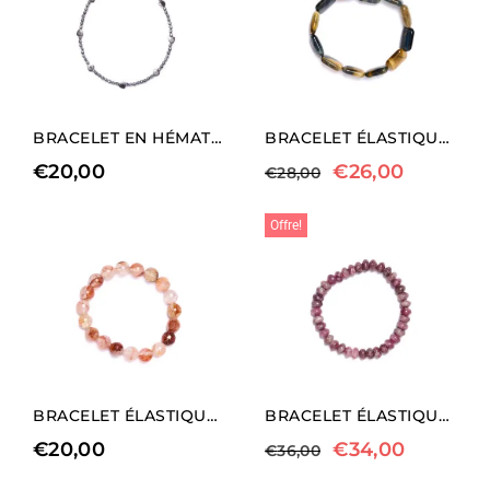
BRACELET EN HÉMATITE RHODIÉE AVEC ÉLÉMENTS EN FORME DE CŒUR.
BRACELET ÉLASTIQUE EN HAWKEYE
€
20,00
€
26,00
€
28,00
Offre!
BRACELET ÉLASTIQUE EN QUARTZ HÉMATOÏDE
BRACELET ÉLASTIQUE EN LÉPIDOLITE
€
20,00
€
34,00
€
36,00