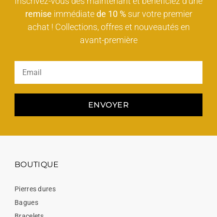
Inscrivez-vous dès maintenant et bénéficiez d'une
remise
immédiate
de 10 %
sur votre premier
achat ! Collections, offres et nouveautés en
avant-première
ENVOYER
BOUTIQUE
Pierres dures
Bagues
Bracelets