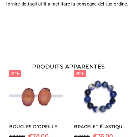
fornire dettagli utili a facilitare la consegna del tuo ordine.
PRODUITS APPARENTÉS
Offre!
Offre!
BOUCLES D’OREILLES CLIP EN AGATE CRISTALLISÉE
BRACELET ÉLASTIQUE EN SODALITE
€
78,00
€
36,00
€
82,00
€
38,00