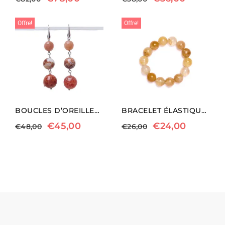
Offre!
Offre!
BOUCLES D’OREILLES EN AGATE DE FEU ET PIERRE DE LUNE
BRACELET ÉLASTIQUE EN QUARTZ HÉMATOÏDE JAUNE
€
45,00
€
24,00
€
48,00
€
26,00