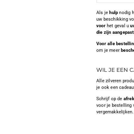
Als je
hulp
nodig h
uw beschikking vo
voor
het geval u
u
die zijn aangepas
Voor alle bestell
om je meer
besch
WIL JE EEN 
Alle zilveren pro
je ook een cadeau
Schrijf op de
afre
voor je bestelling 
vergemakkelijken.