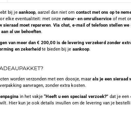
ebt bij je
aankoop
, aarzel dan niet om
contact met ons op te nem
or elke eventualiteit: met onze
retour- en omruilservice
of met 
w sieraad moet repareren
.
Via chat, e-mail of telefoon stellen w
t aan al uw behoeften
.
ingen van meer dan € 200,00 is de levering verzekerd zonder extr
erming en zekerheid
te bieden bij je
aankoop
.
CADEAUPAKKET?
ducten worden verzonden met een doosje, maar
als je een sieraad 
verpakking aanvragen, zonder extra kosten.
kenpagina
in het vakje
“Heeft u een speciaal verzoek?”
dat je een
wilt. Hier kun je ook details invullen om de levering van je bestelli