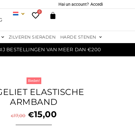
Hai un account?
Accedi
0
G
ZILVEREN SIERADEN
HARDE STENEN
BIJ BESTELLINGEN VAN MEER DAN €200
Bieden!
ELIET ELASTISCHE
ARMBAND
15,00
€
17,00
€