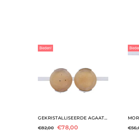
Bieden!
Biede
GEKRISTALLISEERDE AGAAT CLIP OORBELLEN
€
78,00
€
82,00
€
56,