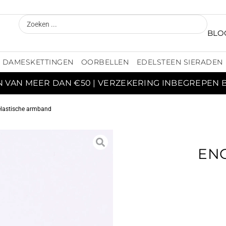
BLO
DAMESKETTINGEN
OORBELLEN
EDELSTEEN SIERADEN
N VAN MEER DAN €50 | VERZEKERING INBEGREPEN 
 elastische armband
ENG