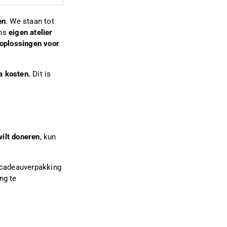
en
. We staan tot
ons
eigen atelier
e oplossingen voor
a kosten.
Dit is
wilt doneren
, kun
 cadeauverpakking
ng te