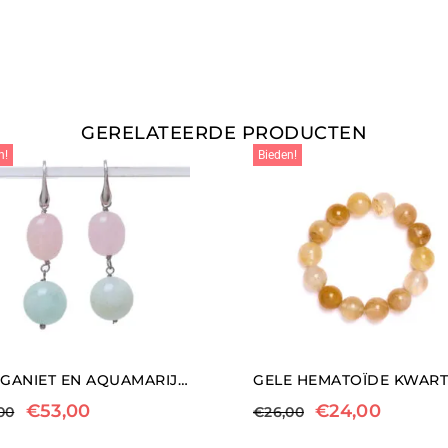
GERELATEERDE PRODUCTEN
n!
Bieden!
MORGANIET EN AQUAMARIJN OORBELLEN
€
53,00
€
24,00
00
€
26,00