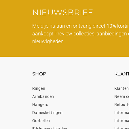
NIEUWSBRIEF
Meld je nu aan en ontvang direct
10% korti
aankoop! Preview collecties, aanbiedingen 
nieuwigheden
SHOP
KLAN
Ringen
Klanten
Armbanden
Neem c
Hangers
Retourf
Dameskettingen
Informa
Oorbellen
Informa
Edelsteen sieraden
Informa