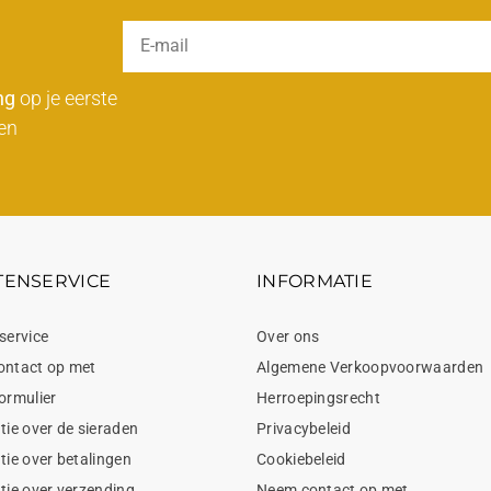
ng
op je eerste
en
TENSERVICE
INFORMATIE
service
Over ons
ontact op met
Algemene Verkoopvoorwaarden
ormulier
Herroepingsrecht
tie over de sieraden
Privacybeleid
tie over betalingen
Cookiebeleid
tie over verzending
Neem contact op met