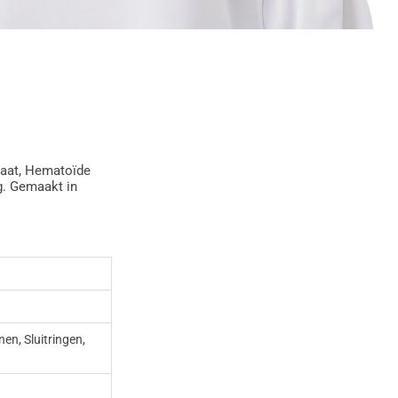
agaat, Hematoïde
g. Gemaakt in
en, Sluitringen,