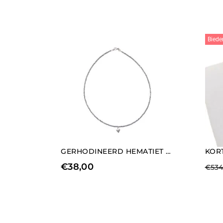
Biede
GERHODINEERD HEMATIET COLLIER MET LANGE HARTBEDELS
€
38,00
€
534