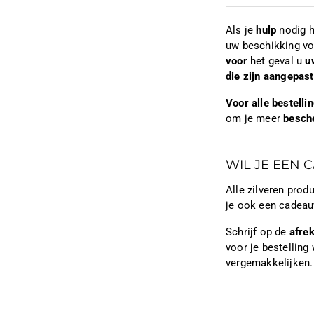
Als je
hulp
nodig h
uw beschikking vo
voor
het geval u
u
die zijn aangepas
Voor alle bestell
om je meer
besch
WIL JE EEN 
Alle zilveren pro
je ook een cadeau
Schrijf op de
afre
voor je bestelling 
vergemakkelijken.