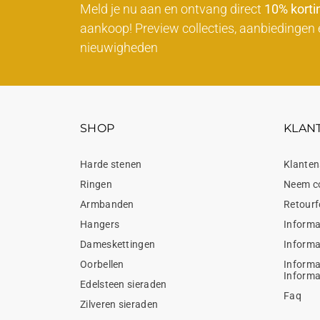
Meld je nu aan en ontvang direct
10% korti
aankoop! Preview collecties, aanbiedingen 
nieuwigheden
SHOP
KLAN
Harde stenen
Klanten
Ringen
Neem c
Armbanden
Retourf
Hangers
Informa
Dameskettingen
Informa
Oorbellen
Informa
Informa
Edelsteen sieraden
Faq
Zilveren sieraden