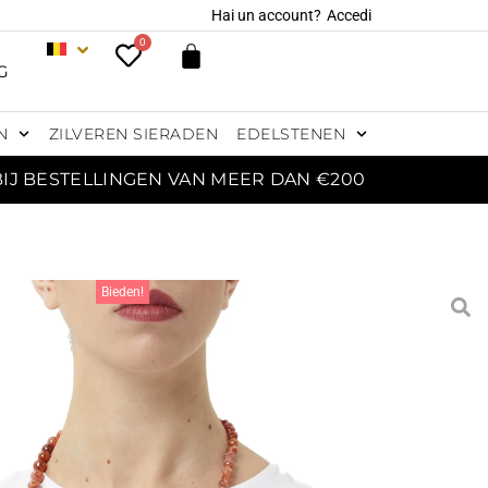
Hai un account?
Accedi
0
G
N
ZILVEREN SIERADEN
EDELSTENEN
BIJ BESTELLINGEN VAN MEER DAN €200
Bieden!
-STRENG KETTING IN
 AGAAT, HEMATOÏDE
WARTS EN PARELS
253,30
€
298,00
€