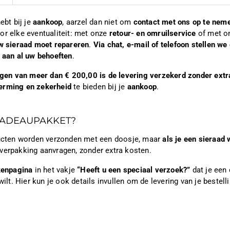
ebt bij je
aankoop
, aarzel dan niet om
contact met ons op te nem
or elke eventualiteit: met onze
retour- en omruilservice
of met 
w sieraad moet repareren
.
Via chat, e-mail of telefoon stellen w
t aan al uw behoeften
.
ingen van meer dan € 200,00 is de levering verzekerd zonder extr
erming en zekerheid
te bieden bij je
aankoop
.
CADEAUPAKKET?
ducten worden verzonden met een doosje, maar
als je een sieraad 
verpakking aanvragen, zonder extra kosten.
kenpagina
in het vakje
“Heeft u een speciaal verzoek?”
dat je een
wilt. Hier kun je ook details invullen om de levering van je bestelli