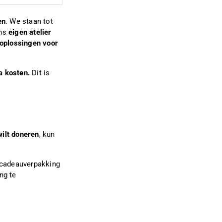
en
. We staan tot
ons
eigen atelier
e oplossingen voor
a kosten.
Dit is
wilt doneren
, kun
 cadeauverpakking
ng te