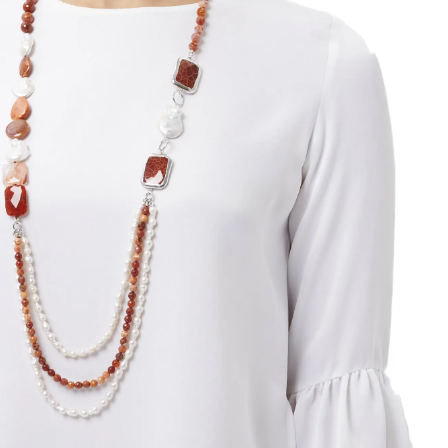
egen en gebonden in Sterling Zilver, met een
rkant in Vuuragaat, Hematoïde Kwarts en Parels.
vormde elementen in exclusieve gerhodineerde
legering. Gemaakt in Italië.
Uitverkocht
EIGENSCHAPPEN VAN STENEN
DEEL