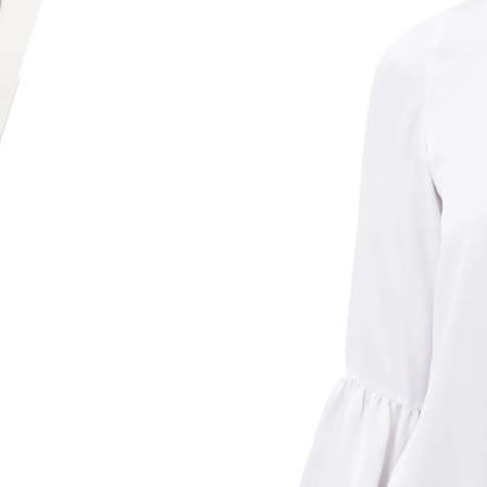
Ketting ger
driestrengs voo
Bevat voorge