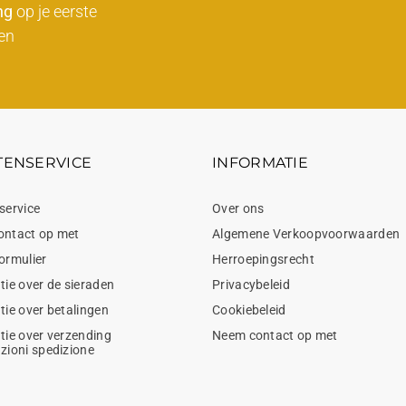
ng
op je eerste
en
TENSERVICE
INFORMATIE
service
Over ons
ontact op met
Algemene Verkoopvoorwaarden
ormulier
Herroepingsrecht
tie over de sieraden
Privacybeleid
tie over betalingen
Cookiebeleid
tie over verzending
Neem contact op met
zioni spedizione