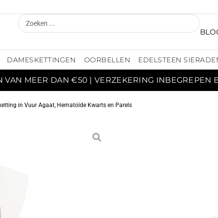
BLO
DAMESKETTINGEN
OORBELLEN
EDELSTEEN SIERADE
N VAN MEER DAN €50 | VERZEKERING INBEGREPEN 
 ketting in Vuur Agaat, Hematoïde Kwarts en Parels
DRIE
VUUR
K