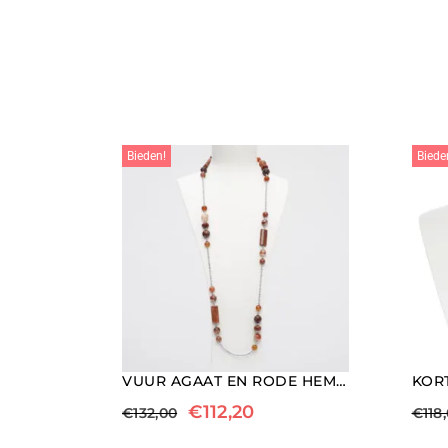
Bieden!
Biede
VUUR AGAAT EN RODE HEMATOÏDE KWARTS LANGE KETTING
€
112,20
€
132,00
€
118