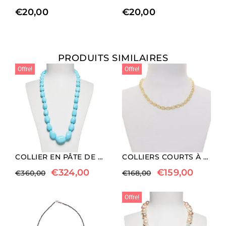
€
20,00
€
20,00
PRODUITS SIMILAIRES
Offre!
Offre!
COLLIER EN PÂTE DE TURQUOISE AVEC FERMETURE EN ARGENT
COLLIERS COURTS À FACETTES EN CITRINE
€
324,00
€
159,00
€
360,00
€
168,00
Offre!