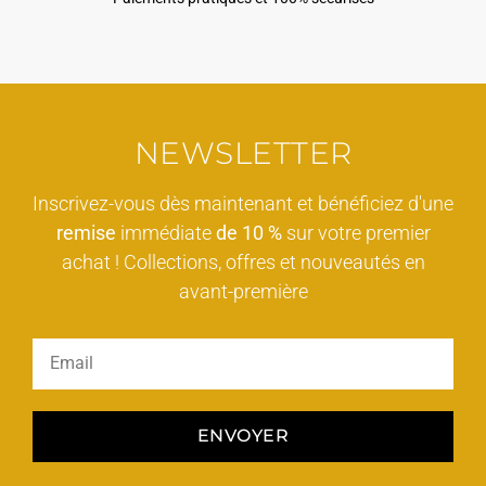
NEWSLETTER
Inscrivez-vous dès maintenant et bénéficiez d'une
remise
immédiate
de 10 %
sur votre premier
achat ! Collections, offres et nouveautés en
avant-première
ENVOYER