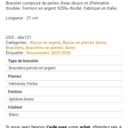
Bracelet composé de perles d’eau douce et d’hématite
rhodiée. Fermoir en argent 925‰ rhodié. Fabriqué en Italie.
Longueur : 21 cm
UGS :
ebs121
Catégories :
Bijoux en argent
,
Bijoux en pierres dures
,
Bracelets
,
Bracelets en pierres dures
Étiquette :
Nouveautés 2025/2026
Type de bracelet
Bracelets percés en argent
Pierres
Hématite, Perles
Finition
Sphères lisses
Couleur
Blanc
Si vous avez besoin d’
aide pour
votre
achat
, n’hésitez pas à