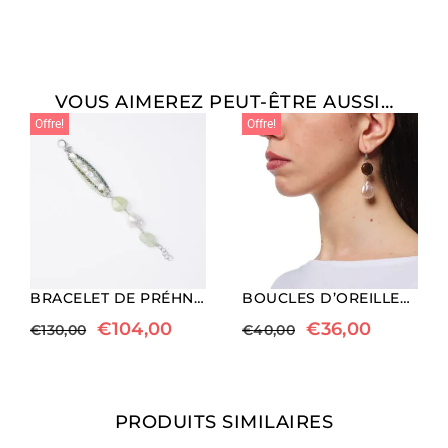
VOUS AIMEREZ PEUT-ÊTRE AUSSI…
Offre!
Offre!
BRACELET DE PRÉHNITE, DE PERLES ET D’HÉMATITE LIÉ ET ENFILÉ
BOUCLES D’OREILLES EN BOIS FOSSILE ET PERLES
€
104,00
€
36,00
€
130,00
€
40,00
PRODUITS SIMILAIRES