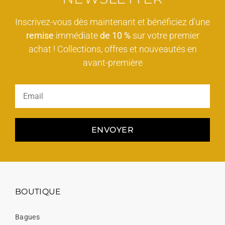
Inscrivez-vous dès maintenant et bénéficiez d'une
remise
immédiate
de 10 %
sur votre premier
achat ! Collections, offres et nouveautés en
avant-première
ENVOYER
BOUTIQUE
Bagues