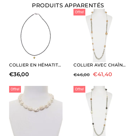
PRODUITS APPARENTÉS
Offre!
COLLIER EN HÉMATITE NATURELLE AVEC CHARM EN FORME DE CŒUR (LONGUEUR MOYENNE)
COLLIER AVEC CHAÎNE EN MÉTAL ET PERLES DE COQUILLAGE
€
36,00
€
41,40
€
46,00
Offre!
Offre!