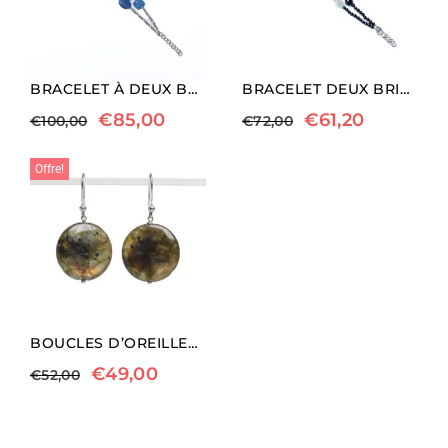
BRACELET À DEUX BRINS EN DISTHÈNE ET HÉMATITE RHODIÉE
BRACELET DEUX BRINS EN AGATE NOIRE ET PERLES
€
85,00
€
61,20
€
100,00
€
72,00
Offre!
BOUCLES D’OREILLES EN ARGENT ET LABRADORITE
€
49,00
€
52,00