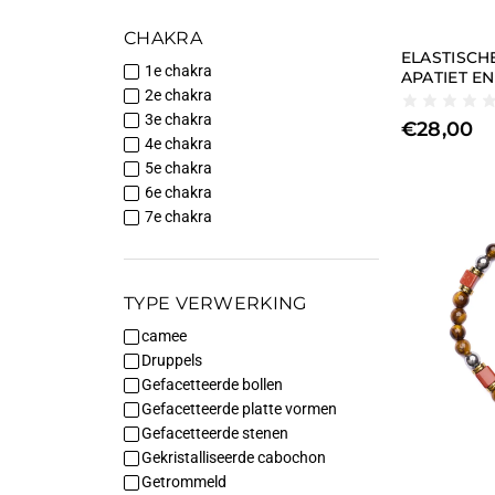
CHAKRA
ELASTISC
1e chakra
APATIET E
2e chakra
3e chakra
€
28,00
4e chakra
5e chakra
6e chakra
7e chakra
TYPE VERWERKING
camee
Druppels
Gefacetteerde bollen
Gefacetteerde platte vormen
Gefacetteerde stenen
Gekristalliseerde cabochon
Getrommeld