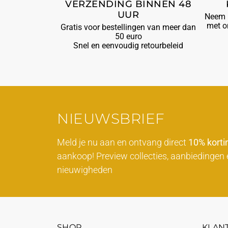
VERZENDING BINNEN 48
UUR
Neem b
met o
Gratis voor bestellingen van meer dan
50 euro
Snel en eenvoudig retourbeleid
NIEUWSBRIEF
Meld je nu aan en ontvang direct
10% korti
aankoop! Preview collecties, aanbiedingen 
nieuwigheden
SHOP
KLAN