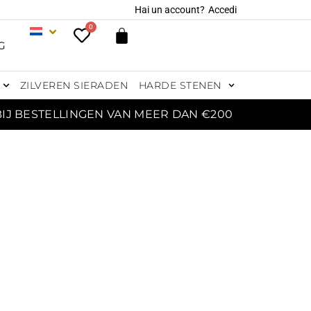
Hai un account?
Accedi
0
G
ZILVEREN SIERADEN
HARDE STENEN
BIJ BESTELLINGEN VAN MEER DAN €200
E