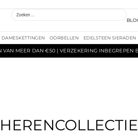
BLO
DAMESKETTINGEN
OORBELLEN
EDELSTEEN SIERADEN
N VAN MEER DAN €50 | VERZEKERING INBEGREPEN 
HERENCOLLECTI