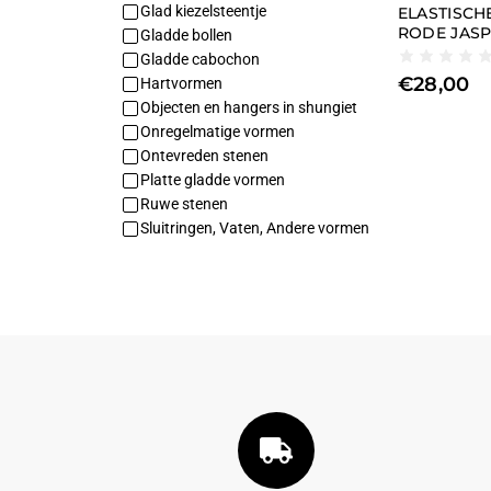
Glad kiezelsteentje
ELASTISC
RODE JASP
Gladde bollen
Gladde cabochon
€
28,00
Hartvormen
Objecten en hangers in shungiet
Onregelmatige vormen
Ontevreden stenen
Platte gladde vormen
Ruwe stenen
Sluitringen, Vaten, Andere vormen