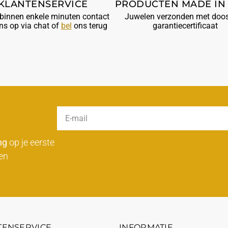
KLANTENSERVICE
PRODUCTEN MADE IN 
innen enkele minuten contact
Juwelen verzonden met doos
ns op via chat of
bel
ons terug
garantiecertificaat
ng
op je eerste
en
TENSERVICE
INFORMATIE