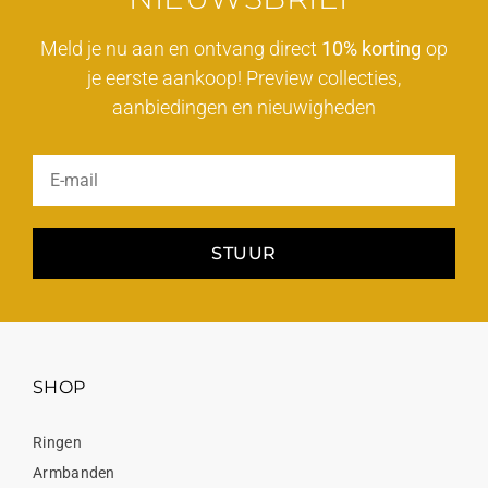
Meld je nu aan en ontvang direct
10% korting
op
je eerste aankoop! Preview collecties,
aanbiedingen en nieuwigheden
STUUR
SHOP
Ringen
Armbanden