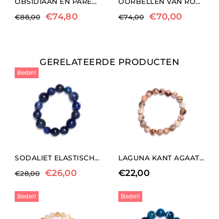
OBSIDIAAN EN PAREL TWEESTRENGS ARMBAND
OORBELLEN VAN ROZENKWARTS EN ZILVER
€
74,80
€
70,00
€
88,00
€
74,00
GERELATEERDE PRODUCTEN
Bieden!
SODALIET ELASTISCHE ARMBAND
LAGUNA KANT AGAAT ELASTISCHE ARMBAND
€
26,00
€
22,00
€
28,00
Bieden!
Bieden!