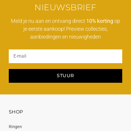
NIEUWSBRIEF
Meld je nu aan en ontvang direct
10% korting
op
je eerste aankoop! Preview collecties,
aanbiedingen en nieuwigheden
STUUR
SHOP
Ringen