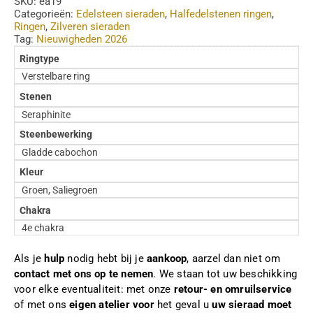
SKU:
ea19
Categorieën:
Edelsteen sieraden
,
Halfedelstenen ringen
,
Ringen
,
Zilveren sieraden
Tag:
Nieuwigheden 2026
Ringtype
Verstelbare ring
Stenen
Seraphinite
Steenbewerking
Gladde cabochon
Kleur
Groen, Saliegroen
Chakra
4e chakra
Als je
hulp
nodig hebt bij je
aankoop
, aarzel dan niet om
contact met ons op te nemen
. We staan tot uw beschikking
voor elke eventualiteit: met onze
retour- en omruilservice
of met ons
eigen atelier voor
het geval u
uw sieraad moet