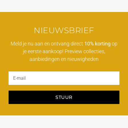
NIEUWSBRIEF
Meld je nu aan en ontvang direct
10% korting
op
je eerste aankoop! Preview collecties,
aanbiedingen en nieuwigheden
STUUR